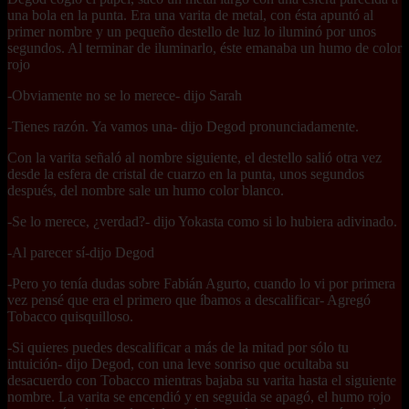
una bola en la punta. Era una varita de metal, con ésta apuntó al
primer nombre y un pequeño destello de luz lo iluminó por unos
segundos. Al terminar de iluminarlo, éste emanaba un humo de color
rojo
-Obviamente no se lo merece- dijo Sarah
-Tienes razón. Ya vamos una- dijo Degod pronunciadamente.
Con la varita señaló al nombre siguiente, el destello salió otra vez
desde la esfera de cristal de cuarzo en la punta, unos segundos
después, del nombre sale un humo color blanco.
-Se lo merece, ¿verdad?- dijo Yokasta como si lo hubiera adivinado.
-Al parecer sí-dijo Degod
-Pero yo tenía dudas sobre Fabián Agurto, cuando lo vi por primera
vez pensé que era el primero que íbamos a descalificar- Agregó
Tobacco quisquilloso.
-Si quieres puedes descalificar a más de la mitad por sólo tu
intuición- dijo Degod, con una leve sonriso que ocultaba su
desacuerdo con Tobacco mientras bajaba su varita hasta el siguiente
nombre. La varita se encendió y en seguida se apagó, el humo rojo