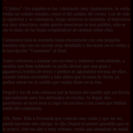
-“Cálidus”- En seguida se fue calentando muy rápidamente, la varita
emitía un sonido extraño, como el del aullido del viento. Los de más
la siguieron y se calentaron, luego subieron la montaña, el transcurso
era muy silencioso, nadie quería mencionar ni una palabra, sólo se
oía el ruido de las hojas rompiéndose al caminar sobre ellas.
Caminaron toda la montaña hasta encontrarse con una pequeña
bandera roja con un escudo muy detallado y decorado en el centro y
la inscripción “Grainstain” al final.
Todos volvieron a montar sus escobas y subieron verticalmente, a
medida que iban subiendo se podía divisar que una gran y
gigantesca bomba de tierra y piedras se agrandaba encima de ellos,
cuando habían ascendido a más altura que la masa de tierra, ya
podían entrar en el castillo que estaba firme en la ésta.
Degod y los de más entraron por la terraza del castillo que era hecha
especialmente para los aterrizajes en escoba. Al llegar, dos
guardianes se acercaron a coger las escobas y las cosas que habían
traído del cementerio.
-Oh, Peter. Dile a Fernanda que cesecito otra varita y que tal vez
pueda hacerme otro abrigo- le dijo Degod al primer guardián que se
le acercó, éste era alto y muy robusto, vestía una armadura de metal