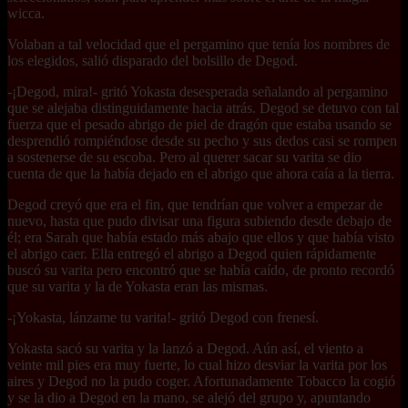
wicca.
Volaban a tal velocidad que el pergamino que tenía los nombres de
los elegidos, salió disparado del bolsillo de Degod.
-¡Degod, mira!- gritó Yokasta desesperada señalando al pergamino
que se alejaba distinguidamente hacia atrás. Degod se detuvo con tal
fuerza que el pesado abrigo de piel de dragón que estaba usando se
desprendió rompiéndose desde su pecho y sus dedos casi se rompen
a sostenerse de su escoba. Pero al querer sacar su varita se dio
cuenta de que la había dejado en el abrigo que ahora caía a la tierra.
Degod creyó que era el fin, que tendrían que volver a empezar de
nuevo, hasta que pudo divisar una figura subiendo desde debajo de
él; era Sarah que había estado más abajo que ellos y que había visto
el abrigo caer. Ella entregó el abrigo a Degod quien rápidamente
buscó su varita pero encontró que se había caído, de pronto recordó
que su varita y la de Yokasta eran las mismas.
-¡Yokasta, lánzame tu varita!- gritó Degod con frenesí.
Yokasta sacó su varita y la lanzó a Degod. Aún así, el viento a
veinte mil pies era muy fuerte, lo cual hizo desviar la varita por los
aires y Degod no la pudo coger. Afortunadamente Tobacco la cogió
y se la dio a Degod en la mano, se alejó del grupo y, apuntando