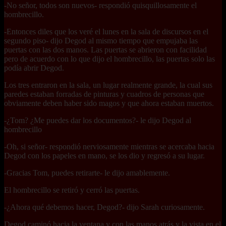
-No señor, todos son nuevos- respondió quisquillosamente el
hombrecillo.
-Entonces diles que los veré el lunes en la sala de discursos en el
segundo piso- dijo Degod al mismo tiempo que empujaba las
puertas con las dos manos. Las puertas se abrieron con facilidad
pero de acuerdo con lo que dijo el hombrecillo, las puertas solo las
podía abrir Degod.
Los tres entraron en la sala, un lugar realmente grande, la cual sus
paredes estaban forradas de pinturas y cuadros de personas que
obviamente deben haber sido magos y que ahora estaban muertos.
-¿Tom? ¿Me puedes dar los documentos?- le dijo Degod al
hombrecillo
-Oh, si señor- respondió nerviosamente mientras se acercaba hacia
Degod con los papeles en mano, se los dio y regresó a su lugar.
-Gracias Tom, puedes retirarte- le dijo amablemente.
El hombrecillo se retiró y cerró las puertas.
-¿Ahora qué debemos hacer, Degod?- dijo Sarah curiosamente.
Degod caminó hacia la ventana y con las manos atrás y la vista en el