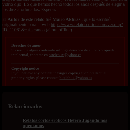
vidrio dijo -Lo que hemos hecho todos los años después de elegir a
los diez afortunados: Esperar.
El
Autor
de este relato fué
Mario Akhras
, que lo escribió
originalmente para la web
https://www.relatoscortos.com/ver.php?
ID=11061&cat=craneo
(ahora offline)
Derechos de autor
Si cree que algún contenido infringe derechos de autor o propiedad
intelectual, contacte en
bitelchux@yahoo.es
.
Copyright notice
If you believe any content infringes copyright or intellectual
property rights, please contact
bitelchux@yahoo.es
.
Relaccionados
Relatos cortos eroticos Hetero Jugando nos
quemamos