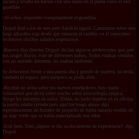
oscuro y levaba un báculo con una mano en la punta como el otro
guardián
–Sí señor- respondió tranquilamente el guardián.
Degod dejó a los de más pero Sarah lo siguió. Caminaron sobre una
larga alfombra roja desde que entraron al castillo, en el transcurso
recibieron muchos saludos respetuosos.
-Buenos días director Degod- decían algunos adolescentes que, por
sus rasgos físicos, eran de diferentes países. Todos estaban vestidos
con un atuendo diferente, no usaban uniforme.
Se detuvieron frente a una puerta alta y grande de madera, no tenía
candado ni seguro, pero tampoco se podía abrir.
-Recibió un aviso sobre los nuevos enseñadores, hay cuatro
voluntarios que dicen saber mucho sobre kinesiología mágica.
Tengo los informes de todos. Ehhm, no pude dejarlos en su oficina,
la puerta estaba cerrada pero aquí los tengo ahora- dijo
repentinamente un hombre de pequeño de barba naranja vestido de
un traje verde que se había materializado tras ellos.
-Está bien, Tom ¿alguno te dio su documento de experiencia?- dijo
Degod