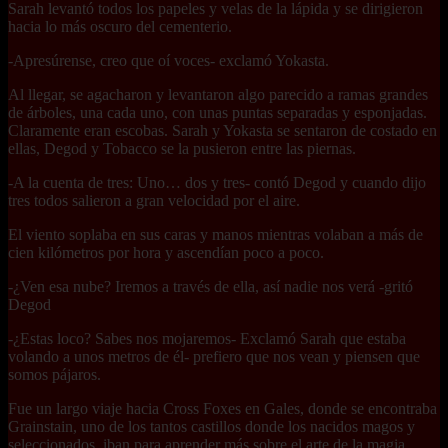
Sarah levantó todos los papeles y velas de la lápida y se dirigieron
hacia lo más oscuro del cementerio.
-Apresúrense, creo que oí voces- exclamó Yokasta.
Al llegar, se agacharon y levantaron algo parecido a ramas grandes
de árboles, una cada uno, con unas puntas separadas y esponjadas.
Claramente eran escobas. Sarah y Yokasta se sentaron de costado en
ellas, Degod y Tobacco se la pusieron entre las piernas.
-A la cuenta de tres: Uno… dos y tres- contó Degod y cuando dijo
tres todos salieron a gran velocidad por el aire.
El viento soplaba en sus caras y manos mientras volaban a más de
cien kilómetros por hora y ascendían poco a poco.
-¿Ven esa nube? Iremos a través de ella, así nadie nos verá -gritó
Degod
-¿Estas loco? Sabes nos mojaremos- Exclamó Sarah que estaba
volando a unos metros de él- prefiero que nos vean y piensen que
somos pájaros.
Fue un largo viaje hacia Cross Foxes en Gales, donde se encontraba
Grainstain, uno de los tantos castillos donde los nacidos magos y
seleccionados, iban para aprender más sobre el arte de la magia