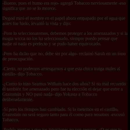
-Bueno, pues el humo era rojo- agregó Tobacco nerviosamente -eso
significa que no se lo merece.
Degod miró el nombre en el papel ahora empapado por el agua que
antes fue hielo, levantó la vista y dijo:
-Pero lo seleccionaremos, debemos proteger a los amenazados y si la
magia wicca no los ha seleccionado, siempre puedo pensar que
nadie ni nada es perfecto y se pudo haber equivocado.
-Pero ha dicho que no, debe ser por algo- reclamó Sarah en un tono
de preocupación.
-Cierto, no podemos arriesgarnos a que esta chica traiga males al
castillo- dijo Tobacco.
-¿Como lo hizo Seamus William hace dos años? Si no mal recuerdo
él también fue amenazado pero fue tu elección el dejar que entre a
Grainstain y NO pasó nada- dijo Yokasta a Tobacco
deliberadamente.
-Sí pero los tiempos han cambiado. Si lo metemos en el castillo,
Grainstain no será seguro tanto para él como para nosotros -excusó
Tobacco.
-Podría apostar a que tus intuiciones no son seguras, ¿O es que tu