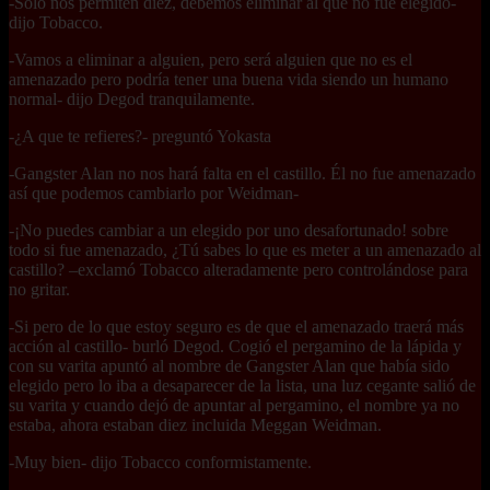
-Solo nos permiten diez, debemos eliminar al que no fue elegido-
dijo Tobacco.
-Vamos a eliminar a alguien, pero será alguien que no es el
amenazado pero podría tener una buena vida siendo un humano
normal- dijo Degod tranquilamente.
-¿A que te refieres?- preguntó Yokasta
-Gangster Alan no nos hará falta en el castillo. Él no fue amenazado
así que podemos cambiarlo por Weidman-
-¡No puedes cambiar a un elegido por uno desafortunado! sobre
todo si fue amenazado, ¿Tú sabes lo que es meter a un amenazado al
castillo? –exclamó Tobacco alteradamente pero controlándose para
no gritar.
-Si pero de lo que estoy seguro es de que el amenazado traerá más
acción al castillo- burló Degod. Cogió el pergamino de la lápida y
con su varita apuntó al nombre de Gangster Alan que había sido
elegido pero lo iba a desaparecer de la lista, una luz cegante salió de
su varita y cuando dejó de apuntar al pergamino, el nombre ya no
estaba, ahora estaban diez incluida Meggan Weidman.
-Muy bien- dijo Tobacco conformistamente.