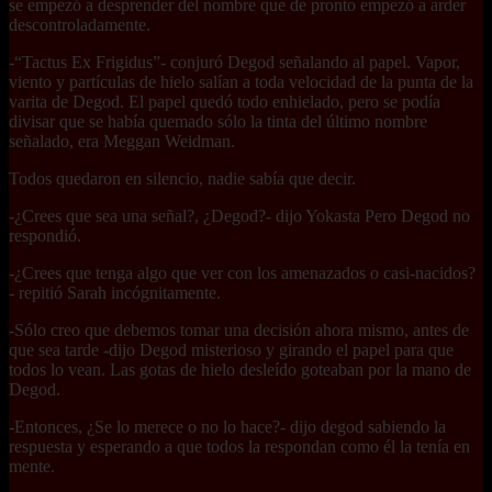
se empezó a desprender del nombre que de pronto empezó a arder
descontroladamente.
-“Tactus Ex Frigidus”- conjuró Degod señalando al papel. Vapor,
viento y partículas de hielo salían a toda velocidad de la punta de la
varita de Degod. El papel quedó todo enhielado, pero se podía
divisar que se había quemado sólo la tinta del último nombre
señalado, era Meggan Weidman.
Todos quedaron en silencio, nadie sabía que decir.
-¿Crees que sea una señal?, ¿Degod?- dijo Yokasta Pero Degod no
respondió.
-¿Crees que tenga algo que ver con los amenazados o casi-nacidos?
- repitió Sarah incógnitamente.
-Sólo creo que debemos tomar una decisión ahora mismo, antes de
que sea tarde -dijo Degod misterioso y girando el papel para que
todos lo vean. Las gotas de hielo desleído goteaban por la mano de
Degod.
-Entonces, ¿Se lo merece o no lo hace?- dijo degod sabiendo la
respuesta y esperando a que todos la respondan como él la tenía en
mente.