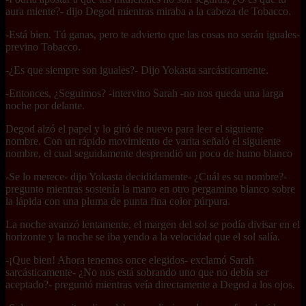
aura miente?- dijo Degod mientras miraba a la cabeza de Tobacco.
-Está bien. Tú ganas, pero te advierto que las cosas no serán iguales-
previno Tobacco.
-¿Es que siempre son iguales?- Dijo Yokasta sarcásticamente.
-Entonces, ¿Seguimos? -intervino Sarah -no nos queda una larga
noche por delante.
Degod alzó el papel y lo giró de nuevo para leer el siguiente
nombre. Con un rápido movimiento de varita señaló el siguiente
nombre, el cual seguidamente desprendió un poco de humo blanco
-Se lo merece- dijo Yokasta decididamente- ¿Cuál es su nombre?-
pregunto mientras sostenía la mano en otro pergamino blanco sobre
la lápida con una pluma de punta fina color púrpura.
La noche avanzó lentamente, el margen del sol se podía divisar en el
horizonte y la noche se iba yendo a la velocidad que el sol salía.
-¡Que bien! Ahora tenemos once elegidos- exclamó Sarah
sarcásticamente- ¿No nos está sobrando uno que no debía ser
aceptado?- preguntó mientras veía directamente a Degod a los ojos.