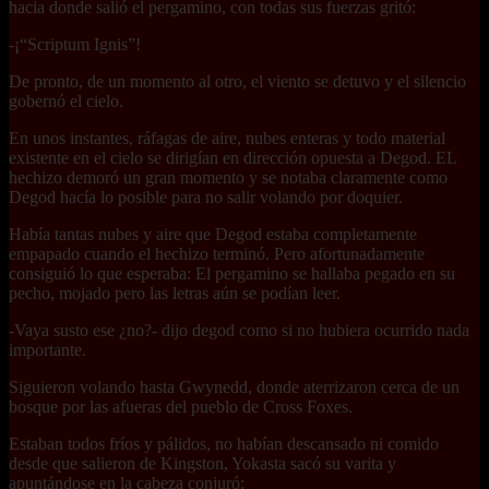
hacia donde salió el pergamino, con todas sus fuerzas gritó:
-¡“Scriptum Ignis”!
De pronto, de un momento al otro, el viento se detuvo y el silencio
gobernó el cielo.
En unos instantes, ráfagas de aire, nubes enteras y todo material
existente en el cielo se dirigían en dirección opuesta a Degod. EL
hechizo demoró un gran momento y se notaba claramente como
Degod hacía lo posible para no salir volando por doquier.
Había tantas nubes y aire que Degod estaba completamente
empapado cuando el hechizo terminó. Pero afortunadamente
consiguió lo que esperaba: El pergamino se hallaba pegado en su
pecho, mojado pero las letras aún se podían leer.
-Vaya susto ese ¿no?- dijo degod como si no hubiera ocurrido nada
importante.
Siguieron volando hasta Gwynedd, donde aterrizaron cerca de un
bosque por las afueras del pueblo de Cross Foxes.
Estaban todos fríos y pálidos, no habían descansado ni comido
desde que salieron de Kingston, Yokasta sacó su varita y
apuntándose en la cabeza conjuró: