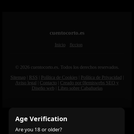
cuentocorto.es
Inicio
ficcion
© 2026 cuentocorto.es. Todos los derechos reservados.
Sitemap
|
RSS
|
Política de Cookies
|
Política de Privacidad
|
Aviso legal
|
Contacto
|
Creado por 0lemiswebs SEO y
Diseño web
|
Libro sobre Cabañuelas
Age Verification
Are you 18 or older?