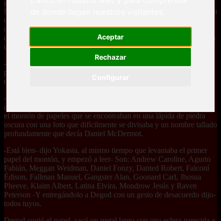
generaciones, la decisión para Degod, una persona alta de mirada
de donde llegan nuestros visitantes.
fija y pelo corto, era tan difícil como para Yokasta, una mujer tan alta
como Degod pero más delgada y mística. Se habían reunido en
donde acordaron con Tobacco Flobic y Sarah Demanger, dos
Aceptar
compañeros distintos pero unidos que ayudaban a esta gran elección
cada vez que sea necesario.
Rechazar
-Haber, tenemos sólo diez personas a escoger, pero tenemos catorce
personas en mente, debemos decidir bien a quien vamos a eliminar-
Configurar
dijo Degod.
-Podríamos mirar en el interior de cada uno y ver si se lo merecen,
así podemos eliminar a los que no lo quieren- dijo Sarah, señalando
el montón de papeles que se encontraban en una lápida de piedra
oscura con una foto que difícilmente se divisaba y un nombre tallado
profundamente que decía Daniel McDermot.
-Está bien- dijo Yokasta, al mismo tiempo que levantaba el primer
papel del montón, y empezó a leer- Son: Andrew Caroline, Agurto
Fabián, Meggan Weidman, Daniel Fonzy, Danted Robert, Falconí
Édison, Fallman Manuel, Gangster Alan, Goonard Carl, Jhosua
Pheeve, Klaim Albert, Latina Elvira, Mondrow Jesús y Raven
Peterson -Y entregándolo a Degod con un gesto de desacuerdo dijo-
todos tuyos.
Degod cogió el papel, sacó un metal largo con una esfera parecida a