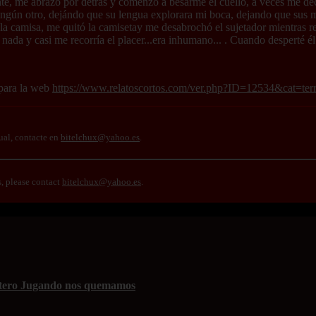
te, me abrazó por detrás y comenzó a besarme el cuello, a veces me decí
ningún otro, dejándo que su lengua explorara mi boca, dejando que sus 
la camisa, me quitó la camisetay me desabrochó el sujetador mientras r
ada y casi me recorría el placer...era inhumano... . Cuando desperté él
 para la web
https://www.relatoscortos.com/ver.php?ID=12534&cat=ter
ual, contacte en
bitelchux@yahoo.es
.
s, please contact
bitelchux@yahoo.es
.
Hetero Jugando nos quemamos