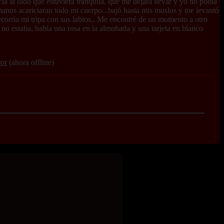
a al oido que estuviera tranquila, que me dejara llevar y yo no podía
manos acariciaran todo mi cuerpo...bajó hasta mis muslos y me levantó
ecorria mi tripa con sus labios,. Me encontré de un momento a otro
 no estaba, había una rosa en la almohada y una tarjeta en blanco
ror
(ahora offline)