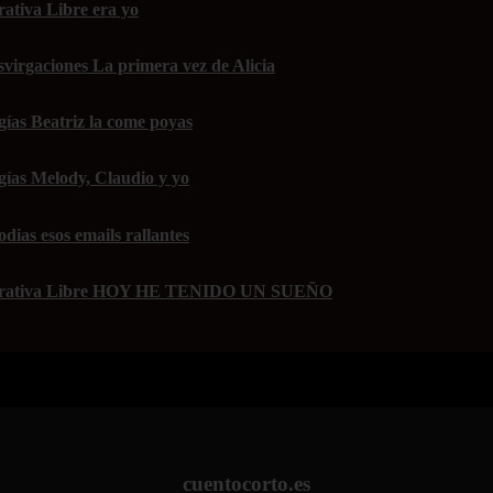
rativa Libre era yo
svirgaciones La primera vez de Alicia
gías Beatriz la come poyas
rgías Melody, Claudio y yo
dias esos emails rallantes
 Narrativa Libre HOY HE TENIDO UN SUEÑO
cuentocorto.es