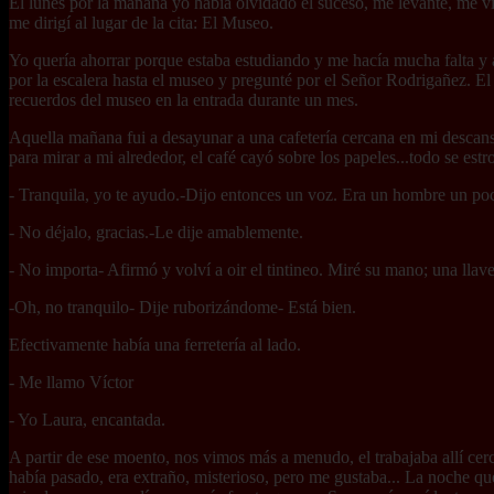
El lunes por la mañana yo había olvidado el suceso, me levanté, me vis
me dirigí al lugar de la cita: El Museo.
Yo quería ahorrar porque estaba estudiando y me hacía mucha falta y 
por la escalera hasta el museo y pregunté por el Señor Rodrigañez. E
recuerdos del museo en la entrada durante un mes.
Aquella mañana fui a desayunar a una cafetería cercana en mi descan
para mirar a mi alrededor, el café cayó sobre los papeles...todo se estr
- Tranquila, yo te ayudo.-Dijo entonces un voz. Era un hombre un poc
- No déjalo, gracias.-Le dije amablemente.
- No importa- Afirmó y volví a oir el tintineo. Miré su mano; una llav
-Oh, no tranquilo- Dije ruborizándome- Está bien.
Efectivamente había una ferretería al lado.
- Me llamo Víctor
- Yo Laura, encantada.
A partir de ese moento, nos vimos más a menudo, el trabajaba allí cer
había pasado, era extraño, misterioso, pero me gustaba... La noche que