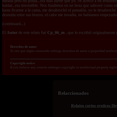
mirada pero no podía...era más fuerte que yo. Se acercó a mí lentamen
hablar...era irresistible. Nos fundimos en un beso que saboreé como 
hasta llvarme a la cama, me desabrochó el pantalón, yo le desabroche 
desnuda entre sus brazos, el calor me invadía, no habíamos empezado n
(continuará...)
El
Autor
de este relato fué
Cp_06_m
, que lo escribió originalmente
Derechos de autor
Si cree que algún contenido infringe derechos de autor o propiedad intelect
Copyright notice
If you believe any content infringes copyright or intellectual property right
Relaccionados
Relatos cortos eroticos 