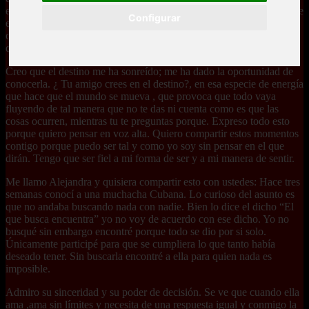
escrito que así iba a suceder. Nosotros mismos tenemos la libertad de
Configurar
escoger que hacer y como y cuando hacerlo. Los momentos y las
oportunidades se te presentan gracias al destino en eso no cabe
duda.
Creo que el destino me ha sonreído; me ha dado la oportunidad de
conocerla. ¿ Tu amigo crees en el destino?, en esa especie de energía
que hace que el mundo se mueva , que provoca que todo vaya
fluyendo de tal manera que no te das ni cuenta como es que las
cosas ocurren, mientras tu te preguntas porque. Expreso todo esto
porque quiero pensar en voz alta. Quiero compartir estos momentos
contigo porque puedo ser tal y como yo soy sin pensar en el que
dirán. Tengo que ser fiel a mi forma de ser y a mi manera de sentir.
Me llamo Alejandra y quisiera compartir esto con ustedes: Hace tres
semanas conocí a una muchacha Cubana. Lo curioso del asunto es
que no andaba buscando nada con nadie. Bien lo dice el dicho “El
que busca encuentra” yo no voy de acuerdo con ese dicho. Yo no
busqué sin embargo encontré porque todo se dio por si solo.
Únicamente participé para que se cumpliera lo que tanto había
deseado tener. Sin buscarla encontré a ella para quien nada es
imposible.
Admiro su sinceridad y su poder de decisión. Se ve que cuando ella
ama ,ama sin límites y necesita de una respuesta igual y conmigo la