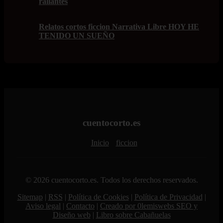
rallantes
Relatos cortos ficcion Narrativa Libre HOY HE
TENIDO UN SUEÑO
cuentocorto.es
Inicio
ficcion
© 2026 cuentocorto.es. Todos los derechos reservados.
Sitemap
|
RSS
|
Política de Cookies
|
Política de Privacidad
|
Aviso legal
|
Contacto
|
Creado por 0lemiswebs SEO y
Diseño web
|
Libro sobre Cabañuelas