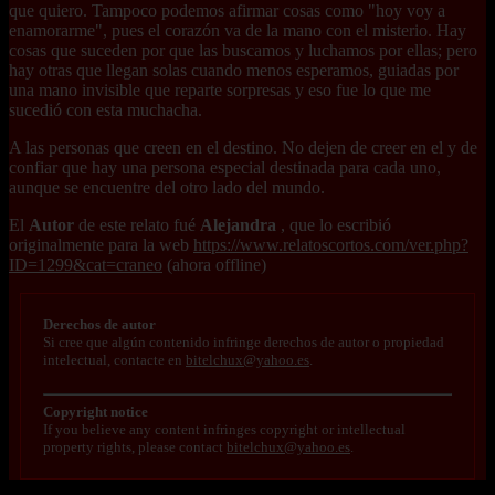
que quiero. Tampoco podemos afirmar cosas como "hoy voy a
enamorarme", pues el corazón va de la mano con el misterio. Hay
cosas que suceden por que las buscamos y luchamos por ellas; pero
hay otras que llegan solas cuando menos esperamos, guiadas por
una mano invisible que reparte sorpresas y eso fue lo que me
sucedió con esta muchacha.
A las personas que creen en el destino. No dejen de creer en el y de
confiar que hay una persona especial destinada para cada uno,
aunque se encuentre del otro lado del mundo.
El
Autor
de este relato fué
Alejandra
, que lo escribió
originalmente para la web
https://www.relatoscortos.com/ver.php?
ID=1299&cat=craneo
(ahora offline)
Derechos de autor
Si cree que algún contenido infringe derechos de autor o propiedad
intelectual, contacte en
bitelchux@yahoo.es
.
Copyright notice
If you believe any content infringes copyright or intellectual
property rights, please contact
bitelchux@yahoo.es
.