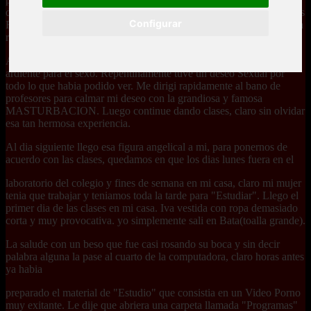
desapercibida ya que la estube morbosiando ; le vi sus grandes bubis
Configurar
Rosaditas y muy firmes. La falda del colegio la tenia por arriva de la
rodilla se le podia notar sus hermosas piernas.
Alli afirme lo que me habian dicho de ella que era una mujer
ardiente para el sexo. Repentinamente tuve un deseo Sexual por
todo lo que habia podido ver. Me dirigi rapidamente al bano de
profesores para calmar mi deseo con la grandiosa y famosa
MASTURBACION. Luego continue dando clases, claro sin olvidar
esa tan hermosa experiencia.
Al dia siguiente llego esa figura angelical a mi, para ponernos de
acuerdo con las clases, quedamos en que los dias lunes fuera en el
laboratorio del colegio y fines de semana en mi casa, claro mi mujer
tenia que trabajar y teniamos toda la tarde para "Estudiar". Llego el
primer dia de las clases en mi casa. Iva vestida con ropa demasiado
corta y muy provocativa. yo simplemente sali en Bata(toalla grande).
La salude con un beso que fue casi rosando su boca y sin decir
palabra alguna la pase al cuarto de la computadora, claro horas antes
ya habia
preparado el material de "Estudio" que consistia en un Video Porno
muy exitante. Le dije que abriera una carpeta llamada "Programas"