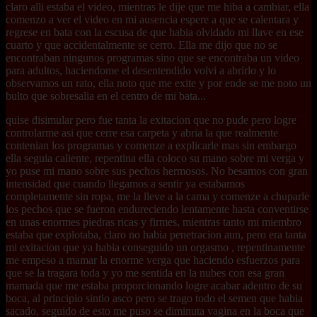
claro alli estaba el video, mientras le dije que me hiba a cambiar, ella
comenzo a ver el video en mi ausencia espere a que se calentara y
regrese en bata con la escusa de que habia olvidado mi llave en ese
cuarto y que accidentalmente se cerro. Ella me dijo que no se
encontraban ningunos programas sino que se encontraba un video
para adultos, haciendome el desentendido volvi a abrirlo y lo
observamos un rato, ella noto que me exite y por ende se me noto un
bulto que sobresalia en el centro de mi bata...
quise disimular pero fue tanta la exitacion que no pude pero logre
controlarme asi que cerre esa carpeta y abria la que realmente
contenian los programas y comenze a explicarle mas sin embargo
ella seguia caliente, repentina ella coloco su mano sobre mi verga y
yo puse mi mano sobre sus pechos hermosos. No besamos con gran
intensidad que cuando llegamos a sentir ya estabamos
completamente sin ropa, me la lleve a la cama y comenze a chuparle
los pechos que se fueron endureciendo lentamente hasta conventirse
en unas enormes piedras ricas y firmes, mientras tanto mi miembro
estaba que explotaba, claro no habia penetracion aun, pero era tanta
mi exitacion que ya habia conseguido un orgasmo , repentinamente
me empeso a mamar la enorme verga que haciendo esfuerzos para
que se la tragara toda y yo me sentida en la nubes con esa gran
mamada que me estaba proporcionando logre acabar adentro de su
boca, al principio sintio asco pero se trago todo el semen que habia
sacado, seguido de esto me puso se diminuta vagina en la boca que