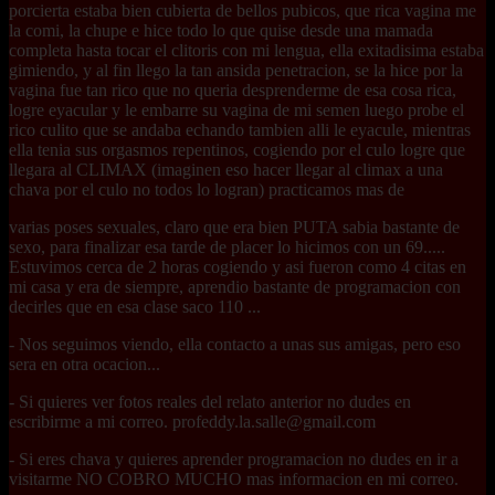
porcierta estaba bien cubierta de bellos pubicos, que rica vagina me
la comi, la chupe e hice todo lo que quise desde una mamada
completa hasta tocar el clitoris con mi lengua, ella exitadisima estaba
gimiendo, y al fin llego la tan ansida penetracion, se la hice por la
vagina fue tan rico que no queria desprenderme de esa cosa rica,
logre eyacular y le embarre su vagina de mi semen luego probe el
rico culito que se andaba echando tambien alli le eyacule, mientras
ella tenia sus orgasmos repentinos, cogiendo por el culo logre que
llegara al CLIMAX (imaginen eso hacer llegar al climax a una
chava por el culo no todos lo logran) practicamos mas de
varias poses sexuales, claro que era bien PUTA sabia bastante de
sexo, para finalizar esa tarde de placer lo hicimos con un 69.....
Estuvimos cerca de 2 horas cogiendo y asi fueron como 4 citas en
mi casa y era de siempre, aprendio bastante de programacion con
decirles que en esa clase saco 110 ...
- Nos seguimos viendo, ella contacto a unas sus amigas, pero eso
sera en otra ocacion...
- Si quieres ver fotos reales del relato anterior no dudes en
escribirme a mi correo.
profeddy.la.salle@gmail.com
- Si eres chava y quieres aprender programacion no dudes en ir a
visitarme NO COBRO MUCHO mas informacion en mi correo.