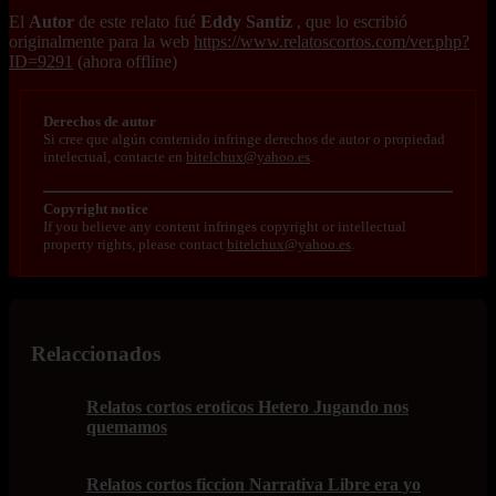
El
Autor
de este relato fué
Eddy Santiz
, que lo escribió
originalmente para la web
https://www.relatoscortos.com/ver.php?
ID=9291
(ahora offline)
Derechos de autor
Si cree que algún contenido infringe derechos de autor o propiedad
intelectual, contacte en
bitelchux@yahoo.es
.
Copyright notice
If you believe any content infringes copyright or intellectual
property rights, please contact
bitelchux@yahoo.es
.
Relaccionados
Relatos cortos eroticos Hetero Jugando nos
quemamos
Relatos cortos ficcion Narrativa Libre era yo