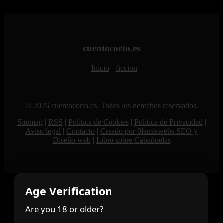
cuentocorto.es
Inicio
ficcion
© 2026 cuentocorto.es. Todos los derechos reservados.
Sitemap
|
RSS
|
Política de Cookies
|
Política de Privacidad
|
Aviso legal
|
Contacto
|
Creado por 0lemiswebs SEO y
Diseño web
|
Libro sobre Cabañuelas
Age Verification
Are you 18 or older?