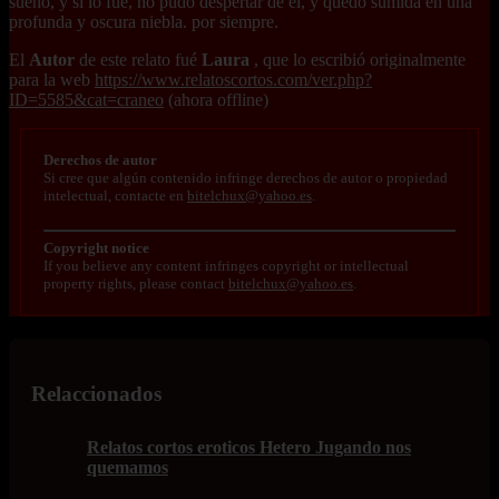
sueño, y si lo fue, no pudo despertar de él, y quedó sumida en una
profunda y oscura niebla. por siempre.
El
Autor
de este relato fué
Laura
, que lo escribió originalmente
para la web
https://www.relatoscortos.com/ver.php?
ID=5585&cat=craneo
(ahora offline)
Derechos de autor
Si cree que algún contenido infringe derechos de autor o propiedad
intelectual, contacte en
bitelchux@yahoo.es
.
Copyright notice
If you believe any content infringes copyright or intellectual
property rights, please contact
bitelchux@yahoo.es
.
Relaccionados
Relatos cortos eroticos Hetero Jugando nos
quemamos