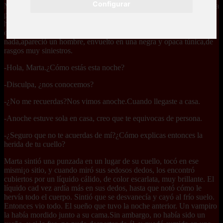
Configurar
Marta.>Mientras se disponía a comenzar la rutina, intentaba borrar la
preocupación, que cada vez era más intensa. Hasta que captó lo que
hacía distinta la noche. Era la oscuridad que la acechaba.Entonces
empazó a sentirse perseguida. Repentinamente, y como salido de la
nada,apareció un hombre, envuelto en una negra y opaca túnica,de
rasgos muy siniestros.
-Hola, Marta.¿Cómo estás esta noche?
-Disculpa, ¿nos conocemos?
-¿No me recuerdas?Nos vimos anoche.Cuando llegaste a casa.
-Anoche estuve sola en casa, creo que te equivocas de persona.
-¿Seguro que no te acuerdas de mí?¿Cómo explicas entonces la
herida de tu cuello?
Marta sintió una punzada en un lugar de su cuello, tocó en ese
mismi¡o sitio, y cuando miró sus sedosos dedos, los encontró
cubiertos por un líquido cálido, de color escarlata, muy brillante. El
líquido cad vez ardía más en sus dedos, hasta que notó cómo le
hervía todo el cuerpo. Sintió que se desvanecía y cayó al frío suelo.
Entonces vio todo. El sueño que tuvo la noche anterior. Un vampiro
la había mordido junto a su cama.Sin ambargo, no había sido un