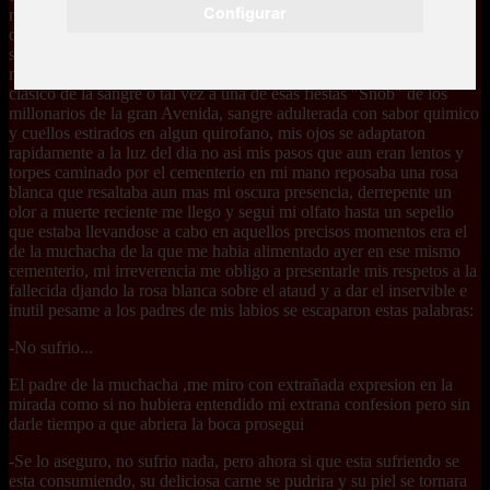
Configurar
mientras la desangraba obligado por mi habida hambre que no hace
distincinones de raza, edad o credo todos tienen sangre con la que
saciar esta incombustible sed mia, tal vez esta tarde vaya a una
mezquita a pobar esa sangre de "Infieles" que guarda el sabor mas
clasico de la sangre o tal vez a una de esas fiestas "Snob" de los
millonarios de la gran Avenida, sangre adulterada con sabor quimico
y cuellos estirados en algun quirofano, mis ojos se adaptaron
rapidamente a la luz del dia no asi mis pasos que aun eran lentos y
torpes caminado por el cementerio en mi mano reposaba una rosa
blanca que resaltaba aun mas mi oscura presencia, derrepente un
olor a muerte reciente me llego y segui mi olfato hasta un sepelio
que estaba llevandose a cabo en aquellos precisos momentos era el
de la muchacha de la que me habia alimentado ayer en ese mismo
cementerio, mi irreverencia me obligo a presentarle mis respetos a la
fallecida djando la rosa blanca sobre el ataud y a dar el inservible e
inutil pesame a los padres de mis labios se escaparon estas palabras:
-No sufrio...
El padre de la muchacha ,me miro con extrañada expresion en la
mirada como si no hubiera entendido mi extrana confesion pero sin
darle tiempo a que abriera la boca prosegui
-Se lo aseguro, no sufrio nada, pero ahora si que esta sufriendo se
esta consumiendo, su deliciosa carne se pudrira y su piel se tornara