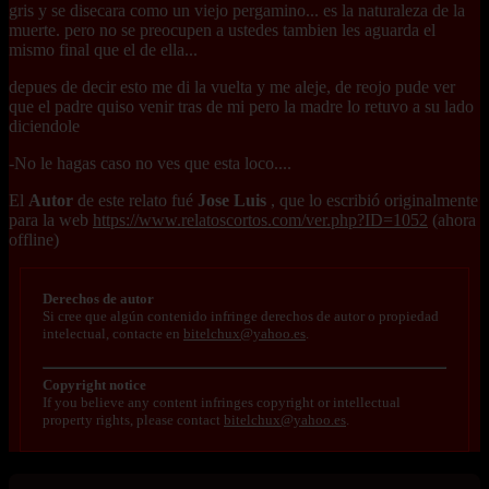
gris y se disecara como un viejo pergamino... es la naturaleza de la
muerte. pero no se preocupen a ustedes tambien les aguarda el
mismo final que el de ella...
depues de decir esto me di la vuelta y me aleje, de reojo pude ver
que el padre quiso venir tras de mi pero la madre lo retuvo a su lado
diciendole
-No le hagas caso no ves que esta loco....
El
Autor
de este relato fué
Jose Luis
, que lo escribió originalmente
para la web
https://www.relatoscortos.com/ver.php?ID=1052
(ahora
offline)
Derechos de autor
Si cree que algún contenido infringe derechos de autor o propiedad
intelectual, contacte en
bitelchux@yahoo.es
.
Copyright notice
If you believe any content infringes copyright or intellectual
property rights, please contact
bitelchux@yahoo.es
.