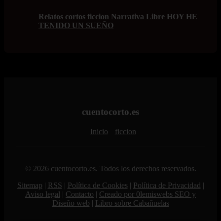
Relatos cortos ficcion Narrativa Libre HOY HE
TENIDO UN SUEÑO
cuentocorto.es
Inicio
ficcion
© 2026 cuentocorto.es. Todos los derechos reservados.
Sitemap
|
RSS
|
Política de Cookies
|
Política de Privacidad
|
Aviso legal
|
Contacto
|
Creado por 0lemiswebs SEO y
Diseño web
|
Libro sobre Cabañuelas