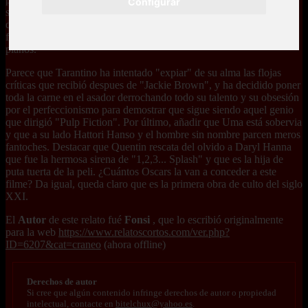
Configurar
serenidad antes de la tempestad, es decir, justo en el momento antes
del combate final. Como he dicho antes, nada es casualidad en este
filme de Tarantino e intenta rozar la perfección en cada uno de los
planos.
Parece que Tarantino ha intentado "expiar" de su alma las flojas
críticas que recibió despues de "Jackie Brown", y ha decidido poner
toda la carne en el asador derrochando todo su talento y su obsesión
por el perfeccionismo para demostrar que sigue siendo aquel genio
que dirigió "Pulp Fiction". Por último, añadir que Uma está sobervia
y que a su lado Hattori Hanso y el hombre sin nombre parcen meros
fantoches. Destacar que Quentin rescata del olvido a Daryl Hanna
que fue la hermosa sirena de "1,2,3... Splash" y que es la hija de
puta tuerta de la peli. ¿Cuántos Oscars la van a conceder a este
filme? Da igual, queda claro que es la primera obra de culto del siglo
XXI.
El
Autor
de este relato fué
Fonsi
, que lo escribió originalmente
para la web
https://www.relatoscortos.com/ver.php?
ID=6207&cat=craneo
(ahora offline)
Derechos de autor
Si cree que algún contenido infringe derechos de autor o propiedad
intelectual, contacte en
bitelchux@yahoo.es
.