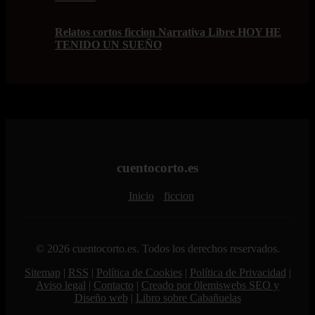
Relatos cortos ficcion Narrativa Libre HOY HE
TENIDO UN SUEÑO
cuentocorto.es
Inicio
ficcion
© 2026 cuentocorto.es. Todos los derechos reservados.
Sitemap
|
RSS
|
Política de Cookies
|
Política de Privacidad
|
Aviso legal
|
Contacto
|
Creado por 0lemiswebs SEO y
Diseño web
|
Libro sobre Cabañuelas