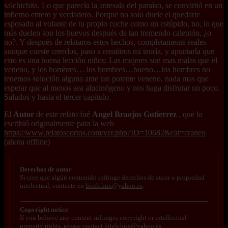
salchichita. Lo que parecía la antesala del paraíso, se convirtió en un
infierno entero y verdadero. Porque no solo duele el quedarte
esposado al volante de tu propio coche como un estúpido, no, lo que
más duelen son los huevos después de tan tremendo calentón, ¿o
no?. Y después de relataros estos hechos, completamente reales
aunque cueste creerlos, paso a remitiros mi teoría, y apuntarla que
esto es una buena lección niños: Las mujeres son mas malas que el
veneno, y los hombres… los hombres…bueno…los hombres no
tenemos solución alguna ante tan potente veneno, nada mas que
esperar que al menos sea alucinógeno y nos haga disfrutar un poco.
Saludos y hasta el tercer capítulo.
El
Autor
de este relato fué
Angel Braojos Gutierrez
, que lo
escribió originalmente para la web
https://www.relatoscortos.com/ver.php?ID=10682&cat=craneo
(ahora offline)
Derechos de autor
Si cree que algún contenido infringe derechos de autor o propiedad
intelectual, contacte en
bitelchux@yahoo.es
.
Copyright notice
If you believe any content infringes copyright or intellectual
property rights, please contact
bitelchux@yahoo.es
.