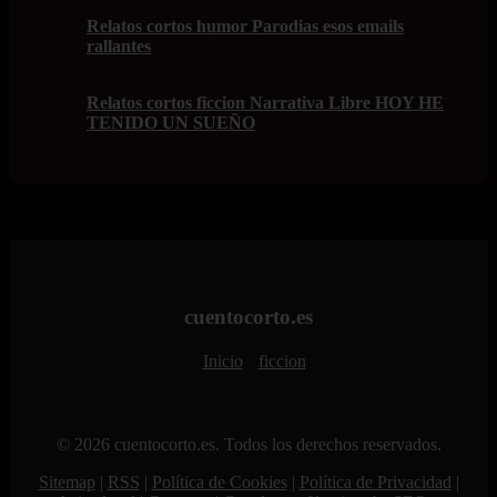
Relatos cortos humor Parodias esos emails
rallantes
Relatos cortos ficcion Narrativa Libre HOY HE
TENIDO UN SUEÑO
cuentocorto.es
Inicio
ficcion
© 2026 cuentocorto.es. Todos los derechos reservados.
Sitemap
|
RSS
|
Política de Cookies
|
Política de Privacidad
|