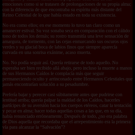
emociones como si se tratasen de prolongaciones de su propia alma;
con la diferencia de que encontraba su espíritu más distante del
Reino Celestial de lo que había estado en toda su existencia.
No era como ellos; en ese momento lo tuvo tan claro como un
amanecer estival. Su voz sonaba seca en comparación con el cálido
tono de todos los demás; su rostro transmitía una leve sensación de
amargura, de tormento, con las cejas enmarcando sus oscuros ojos
verdes y su glacial boca de labios finos que siempre aparecía
curvada en una sonrisa exánime, acaso muerta.
No. No podía seguir así. Quería retirarse de todo aquello. No
esperaba ser bien recibido allá abajo, pero incluso la muerte a manos
de sus Hermanos Caídos le complacía más que seguir
permaneciendo oculto y arrinconado entre Hermanos Celestiales que
jamás encontrarían solución a su pesadumbre.
Prefería bajar y perecer casi súbitamente antes que pudrirse con
lentitud arriba; quería palpar la maldad de los Caídos, hacerles
partícipes de su aversión hacia los cuerpos etéreos, catar la tentación
y pecar en alma; hacer todas aquellas cosas a las que, en su día,
había renunciado erróneamente. Después de todo, ¿no era palabra
de Dios aquella que recordaba que el arrepentimiento era la primera
vía para alcanzar la “Salvación”?