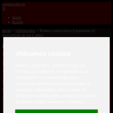
cuentocorto.es
☰
Inicio
ficcion
Inicio
>
relatoscortos
>
Relatos cortos terror Espiritismo El
Apocalipsis de los Caídos
Relatos cortos terror Espiritismo El
Apocalipsis de los Caídos
Utilizamos cookies
📅 11/08/2025
Usamos cookies y otras técnicas de
rastreo para mejorar tu experiencia de
“...En la eterna senda de los Muertos,
navegación en nuestra web, para
allí donde las almas rendían pleitesía al dolor,
mostrarte contenidos personalizados y
anuncios adecuados, para analizar el
donde cada lamento era acaso el último,
tráfico en nuestra web y para comprender
donde los siervos del Diabólico rezaban
de donde llegan nuestros visitantes.
oscuras misas negras que aliviaban su tormento.