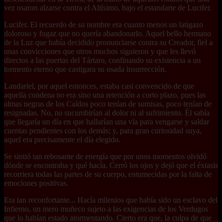
vez osaron alzarse contra el Altísimo, bajo el estandarte de Lucifer.
Lucifer. El recuerdo de su nombre era cuanto menos un latigazo
doloroso y fugaz que no quería abandonarlo. Aquel bello hermano
de la Luz que había decidido pronunciarse contra su Creador, fiel a
unas convicciones que otros muchos siguieron y que les llevó
directos a las puertas del Tártaro, confinando su existencia a un
tormento eterno que castigara su osada insurrección.
Landariel, por aquel entonces, estaba casi convencido de que
aquella condena no era sino una retención a corto plazo, pues las
almas negras de los Caídos poco tenían de sumisas, poco tenían de
resignadas. No, no sucumbirían al dolor ni al sufrimiento. Él sabía
que llegaría un día en que hallarían una vía para vengarse y saldar
cuentas pendientes con los demás; y, para gran curiosidad suya,
aquel era precisamente el día elegido.
Se sintió tan rebosante de energía que por unos momentos olvidó
dónde se encontraba y qué hacía. Cerró los ojos y dejó que el éxtasis
recorriera todas las partes de su cuerpo, entumecidas por la falta de
emociones positivas.
Era tan reconfortante... Hacía milenios que había sido un esclavo del
Infierno, un mero muñeco sujeto a las exigencias de los Verdugos
que lo habían estado atormentando. Cierto era que, la culpa de que