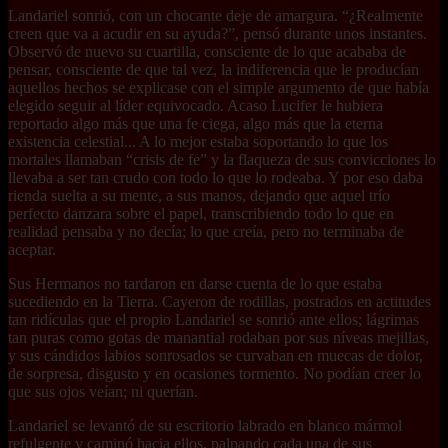
Landariel sonrió, con un chocante deje de amargura. “¿Realmente
creen que va a acudir en su ayuda?”, pensó durante unos instantes.
Observó de nuevo su cuartilla, consciente de lo que acababa de
pensar, consciente de que tal vez, la indiferencia que le producían
aquellos hechos se explicase con el simple argumento de que había
elegido seguir al líder equivocado. Acaso Lucifer le hubiera
reportado algo más que una fe ciega, algo más que la eterna
existencia celestial... A lo mejor estaba soportando lo que los
mortales llamaban “crisis de fe” y la flaqueza de sus convicciones lo
llevaba a ser tan crudo con todo lo que lo rodeaba. Y por eso daba
rienda suelta a su mente, a sus manos, dejando que aquel trío
perfecto danzara sobre el papel, transcribiendo todo lo que en
realidad pensaba y no decía; lo que creía, pero no terminaba de
aceptar.
Sus Hermanos no tardaron en darse cuenta de lo que estaba
sucediendo en la Tierra. Cayeron de rodillas, postrados en actitudes
tan ridículas que el propio Landariel se sonrió ante ellos; lágrimas
tan puras como gotas de manantial rodaban por sus níveas mejillas,
y sus cándidos labios sonrosados se curvaban en muecas de dolor,
de sorpresa, disgusto y en ocasiones tormento. No podían creer lo
que sus ojos veían; ni querían.
Landariel se levantó de su escritorio labrado en blanco mármol
refulgente y caminó hacia ellos, palpando cada una de sus