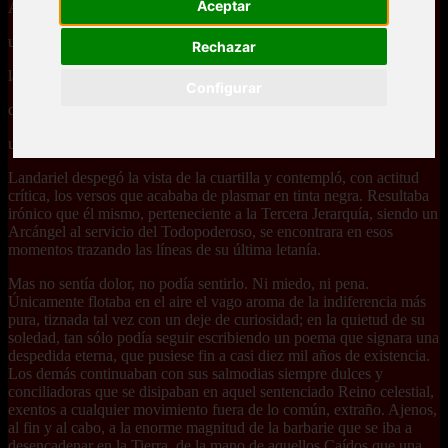
Aceptar
Allí los Caídos, esencias de la maldad
urdiendo con sus talentos perpetuos,
Rechazar
la consumación del Cataclismo mundano,
Configurar
que con su rúbrica sangrienta exhumara
un perfecto final negro para los condenados...”
Landariel despegó la vista de la cuartilla y contempló, con actitud
crítica, los versos que acababa de plasmar en tinta negra. Resultaba
irónico que él mismo, perteneciente a la Tercera Jerarquía, siendo un
Arcángel al servicio del Todopoderoso, se encontrara en esos
momentos trazando las líneas de su última letanía.
Mas no sentía dolor, no podía sentirlo. Ni miedo, ni pena.
Únicamente flotaba en el aire el vago aroma de la indiferencia más
pura, tiznada tal vez con un deje de curiosidad; en la quietud de su
soledad, tan sólo podía seguir escribiendo un poema que signara una
despedida eterna, que pusiese fin a casi diez mil años de existencia.
Los demás continuaban con sus salmodias siempre dulces y
conciliadoras que se disipaban en aquel sentenciado Reino celestial,
exentos a cualquier movimiento fuera de lo común, extraño. Ajenos,
al fin y al cabo, a la enorme magnitud de la barbarie que se iba a
desencadenar en la Tierra, de la mano de aquellos Caídos que una