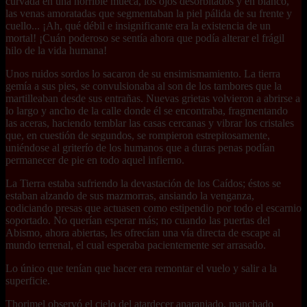
curvada en una horrible mueca, los ojos desorbitados y en blanco,
las venas amoratadas que segmentaban la piel pálida de su frente y
cuello... ¡Ah, qué débil e insignificante era la existencia de un
mortal! ¡Cuán poderoso se sentía ahora que podía alterar el frágil
hilo de la vida humana!
Unos ruidos sordos lo sacaron de su ensimismamiento. La tierra
gemía a sus pies, se convulsionaba al son de los tambores que la
martilleaban desde sus entrañas. Nuevas grietas volvieron a abrirse a
lo largo y ancho de la calle donde él se encontraba, fragmentando
las aceras, haciendo temblar las casas cercanas y vibrar los cristales
que, en cuestión de segundos, se rompieron estrepitosamente,
uniéndose al griterío de los humanos que a duras penas podían
permanecer de pie en todo aquel infierno.
La Tierra estaba sufriendo la devastación de los Caídos; éstos se
estaban alzando de sus mazmorras, ansiando la venganza,
codiciando presas que actuasen como estipendio por todo el escarnio
soportado. No querían esperar más; no cuando las puertas del
Abismo, ahora abiertas, les ofrecían una vía directa de escape al
mundo terrenal, el cual esperaba pacientemente ser arrasado.
Lo único que tenían que hacer era remontar el vuelo y salir a la
superficie.
Thorimel observó el cielo del atardecer anaranjado, manchado