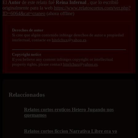
El
Autor
de este relato fué
Reina Infernal
, que lo escribió
originalmente para la web
https://www.relatoscortos.com/ver.php?
ID=6064&cat=craneo
(ahora offline)
Derechos de autor
Si cree que algún contenido infringe derechos de autor o propiedad
intelectual, contacte en
bitelchux@yahoo.es
.
Copyright notice
If you believe any content infringes copyright or intellectual
property rights, please contact
bitelchux@yahoo.es
.
Relaccionados
Relatos cortos eroticos Hetero Jugando nos
quemamos
Relatos cortos ficcion Narrativa Libre era yo