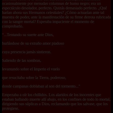
ocasionalmente por menudas columnas de humo negro; era un
espectáculo desolador, perfecto. Quizás demasiado perfecto. ¿Qué
harían ahora sus Hermanos celestiales? ¿Cómo actuarían ante tal
muestra de poder, ante la manifestación de su firme derrota rubricada
con la sangre mortal? Esperaba impaciente el momento de
comprobarlo.
“...Tentando su suerte ante Dios,
burlándose de su extraño amor piadoso
cuya presencia jamás sintieron.
Saliendo de las sombras,
levantando sobre el Imperio el vuelo
que resucitaba sobre la Tierra, poderoso,
donde campanas doblaban al son del tormento...”
Empezaba a oír los chillidos. Los alaridos de los inocentes que
estaban hallando muerte allí abajo, en los confines de todo lo mortal,
dirigiendo sus súplicas a Dios, reclamando que los salvase, que los
protegiese.