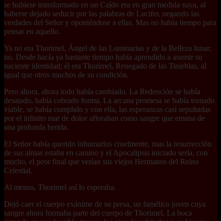
se hubiese transformado en un Caído era en gran medida suya, al
haberse dejado seducir por las palabras de Lucifer, negando las
verdades del Señor y oponiéndose a ellas. Mas no había tiempo para
pensar en aquello.
Ya no era Thorimel, Ángel de las Luminarias y de la Belleza lunar;
no. Desde hacía ya bastante tiempo había aprendido a asumir su
naciente identidad; él era Thorimel, Renegado de las Tinieblas, al
igual que otros muchos de su condición.
Pero ahora, ahora todo había cambiado. La Redención se había
desatado, había cobrado forma. La arcana promesa se había tornado
viable, se había cumplido y con ella, las esperanzas casi sepultadas
por el infinito mar de dolor afloraban como sangre que emana de
una profunda herida.
El Señor había querido inhumarlos cruelmente, mas la resurrección
de sus almas estaba en camino y el Apocalipsis iniciado sería, con
mucho, el peor final que verían sus viejos Hermanos del Reino
Celestial.
Al menos, Thorimel así lo esperaba.
Dejó caer el cuerpo exánime de su presa, un famélico joven cuya
sangre ahora formaba parte del cuerpo de Thorimel. La boca