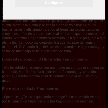
Configurar
cuando termine, me dispuse a coger el ascensor para bajar al
parking. Lo llame con una llave especial que tenemos, y cuando las
puertas se abrieron, hubo algo que me llamo la atencion. Dentro
estaba una mujer mayor, de unos setenta años o asi, muy seria
mirando al frente. Muchas veces pasa que yo llamo antes de que el
cliente marque la planta y se venga a donde yo estoy Le di las
buenas tardes y ella siguio mirando al frente sin hablar. Tambien
estoy acostumbrado a los clientes mal educados que no contestan al
saludo. No tenia ningun numero marcado , asi que le pregunte a que
planta iba. Tampoco me contesto. Asi que yo, pase del tema y
marque el -2. Cuando baje del ascensor, la mujer se bajo conmigo y
se fue pasillo abajo hasta que la perdi de vista.
Luego subi a recepcion. Al llegar ledije a mi compañero:
- Me he subido al ascensor con una mujer mayor que ni siquiera me
ha mirado, y al final se ha bajado en la -2 conmigo y se ha ido al
parking, ¿Tendra todavia edad de conducir? yo la he visto muy
mayor.
Él me miro extrañado. Y me contesto:
- Que dices, ¿Te estas quedando conmigo? si te he estado viendo
por la camara de vigilancia y te has bajado solo del ascensor.