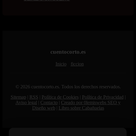
cuentocorto.es
Inicio
ficcion
© 2026 cuentocorto.es. Todos los derechos reservados.
Sitemap
|
RSS
|
Política de Cookies
|
Política de Privacidad
|
Aviso legal
|
Contacto
|
Creado por 0lemiswebs SEO y
Diseño web
|
Libro sobre Cabañuelas