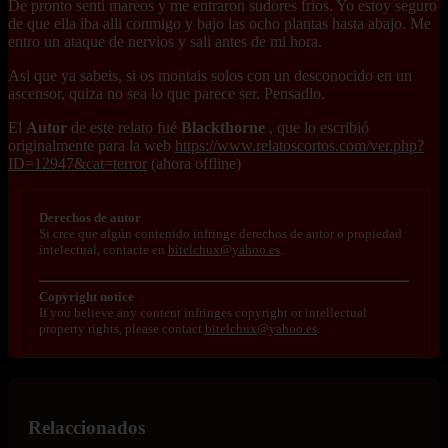
De pronto senti mareos y me entraron sudores frios. Yo estoy seguro
de que ella iba alli conmigo y bajo las ocho plantas hasta abajo. Me
entro un ataque de nervios y sali antes de mi hora.
Asi que ya sabeis, si os montais solos con un desconocido en un
ascensor, quiza no sea lo que parece ser. Pensadlo.
El
Autor
de este relato fué
Blackthorne
, que lo escribió
originalmente para la web
https://www.relatoscortos.com/ver.php?
ID=12947&cat=terror
(ahora offline)
Derechos de autor
Si cree que algún contenido infringe derechos de autor o propiedad
intelectual, contacte en
bitelchux@yahoo.es
.
Copyright notice
If you believe any content infringes copyright or intellectual
property rights, please contact
bitelchux@yahoo.es
.
Relaccionados