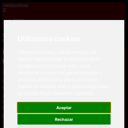
cuentocorto.es
☰
Inicio
ficcion
Inicio
>
relatoscortos
>
Relatos cortos terror Hechos reales Te puede
Utilizamos cookies
pasar a ti.
Relatos cortos terror Hechos reales Te
Usamos cookies y otras técnicas de
rastreo para mejorar tu experiencia de
puede pasar a ti.
navegación en nuestra web, para
📅 03/08/2025
mostrarte contenidos personalizados y
anuncios adecuados, para analizar el
El otro dia me sucedio algo por lo que me he tenido que dar de baja
tráfico en nuestra web y para comprender
en el trabajo.
de donde llegan nuestros visitantes.
Veran, yo estoy empleado en un hotel de mantenimiento y resulta
que de tres ascensores que hay, solo uno llega al parking -2 que es
en donde tenemos nuestro cuarto de herramientas.
Aceptar
El viernes por la tarde, el hotel estaba casi vacio, porque ahora no es
Rechazar
temporada, y solo habia seis o siete habitaciones ocupadas. Yo
estaba en la sexta planta, arreglando una cosa en una habitacion y