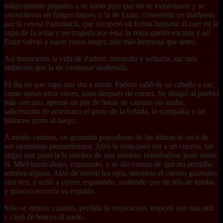
mágicamente pegados a su lomo para que no se extraviasen y se
convirtieran en fuegos fatuos; o la de Etain, convertida en mariposa
por la celosa Fuanmach, que recuperó su forma humana al caer en la
copa de la reina y ser tragada por ésta; la reina quedó encinta y así
Etain volvió a nacer como mujer, aún más hermosa que antes.
Así transcurría la vida de Padern, tranquila y solitaria, sin más
ambición que la de continuar inalterada.
El día en que supo que iba a morir, Padern salió de su cabaña a pie,
como tantas otras veces, justo después de comer. Se dirigió al pueblo
más cercano, apenas un par de horas de camino río arriba,
saboreando de antemano el gusto de la bebida, la compañía y las
historias junto al fuego.
A medio camino, un graznido procedente de las alturas le sacó de
sus optimistas pensamientos. Alzó la vista para ver a un cuervo, tan
negro que parecía la sombra de una sombra, cerniéndose justo sobre
él. Miró hacia abajo, espantado, y se dio cuenta de que no arrojaba
sombra alguna. Alzó de nuevo los ojos, mientras el cuervo graznaba
otra vez, y echó a correr, espantado, sintiendo que un frío de tumba
y granizo recorría su espalda.
Sólo se detuvo cuando, perdida la respiración, tropezó con una raíz
y cayó de bruces al suelo.