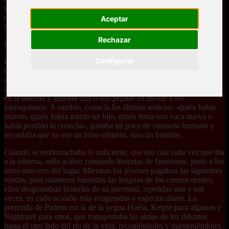
su juventud por todos las territorios hasta el mar, y por las montañas
del norte y el oeste, y había vuelto a su tierra para vivir,
Aceptar
modestamente, del mineral extraido del río.
Rechazar
Era una buena vida, y Padern era feliz con ella.
Configurar
En ocasiones, al menos una noche en cada plenilunio, el buscador
montaba a Gael, su caballo zaino, y se acercaba a alguna de las
aldeas cercanas para comprar provisiones. Otras veces, como
aquella última noche de su vida, caminaba hasta la aldea, se sentaba
en la taberna y gastaba una o dos pepitas en invitar a los
parroquianos. A cambio, conocía las últimas noticias –quién había
muerto, quién había tenido un hijo, quién tenía una vaca nueva o
había perdido la cosecha-, ganaba un poco de contacto humano y
recordaba que no era un lobo solitario, sino un hombre.
Cuando se emborrachaba lo suficiente, que era casi cada vez que iba
a la taberna, solía acabar contando historias de fantasmas, junto a los
otros mayores del lugar. Mientras los jóvenes pagaban las siguientes
rondas, para mantener húmedas las lenguas de los cuentacuentos,
ellos desgranaban historias de su juventud, repetidas una y mil
veces, en cada ocasión más exageradas y espectaculares. La
preferida de Padern era la de la yegua Hoela, Kelpie para algunos y
Nighmarë para otros, que transportaba las almas de los difuntos
hasta el otro lado del río de la vida, recogiéndoles y manteniéndoles