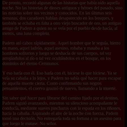
De pronto, recordó algunas de las historias que había oído aquella
noche. No las historias de dioses antiguos y héroes del pasado, sino
las noticias sobre sus vecinos y conocidos. En las últimas seis
semanas, dos cazadores habían desaparecido en los bosques, y
también se echaba en falta a otro viejo buscador de oro, un antiguo
amigo de Padern a quien no se veía por el pueblo desde hacía, al
menos, una luna completa.
Padern ató cabos rápidamente. Aquel hombre que le seguía, hierro
en mano, aquel ladrón, aquel asesino, robaba y mataba a los
hombres solitarios y luego se deshacía de sus cuerpos, tal vez
arrojándolos al río o tal vez ocultándolos en el bosque, en los
dominios del eterno Cernnunos.
Y eso haría con él. Eso haría con él, hiciese lo que hiciese. Ya se
veía su cabaña a lo lejos, y Padern no sabía qué hacer para escapar
de aquella muerte cierta. Como confirmando sus negros
pensamientos, el cuervo graznó de nuevo, llamando a la muerte.
Sin saber qué hacer para librarse del camino fijado por el destino,
Padern siguió avanzando, mientras su silencioso acompañante le
conducía, mediante suaves pinchazos con la espada en los riñones,
hacia la cabaña. Aspirando el aire de la noche con fuerza, Padern
tomó una decisión. No entregaría toda su fortuna a un asesino para
que luego le matase. No señor.