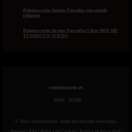
Relatos cortos humor Parodias esos emails
rallantes
Relatos cortos ficcion Narrativa Libre HOY HE
TENIDO UN SUEÑO
cuentocorto.es
Inicio
ficcion
© 2026 cuentocorto.es. Todos los derechos reservados.
Sitemap
|
RSS
|
Política de Cookies
|
Política de Privacidad
|