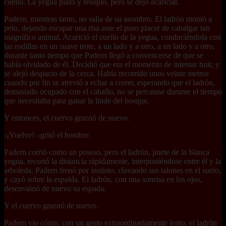
cuello. La yegua piafó y resopló, pero se dejó acariciar.
Padern, mientras tanto, no salía de su asombro. El ladrón montó a
pelo, dejando escapar una risa ante el puro placer de cabalgar tan
magnífico animal. Acarició el cuello de la yegua, conduciéndola con
las rodillas en un suave trote, a un lado y a otro, a un lado y a otro,
durante tanto tiempo que Padern llegó a convencerse de que se
había olvidado de él. Decidió que era el momento de intentar huir, y
se alejó despacio de la cerca. Había recorrido unos veinte metros
cuando por fin se atrevió a echar a correr, esperando que el ladrón,
demasiado ocupado con el caballo, no se percatase durante el tiempo
que necesitaba para ganar la linde del bosque.
Y entonces, el cuervo graznó de nuevo.
-¡Vuelve! –gritó el hombre.
Padern corrió como un poseso, pero el ladrón, jinete de la blanca
yegua, recortó la distancia rápidamente, interponiéndose entre él y la
arboleda. Padern frenó por instinto, clavando sus talones en el suelo,
y cayó sobre la espalda. El ladrón, con una sonrisa en los ojos,
desenvainó de nuevo su espada.
Y el cuervo graznó de nuevo.
Padern vio cómo, con un gesto extraordinariamente lento, el ladrón