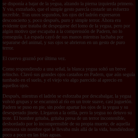
se disponía a bajar de la yegua, alzando la pierna izquierda primero.
Y vio, extrañado, que el simple gesto parecía costarle un esfuerzo
increíble. Tras unos segundos, los ojos del ladrón expresaron
desconcierto y, poco después, puro y simple terror. Ahora era
evidente que trataba de despegarse del lomo de la yegua, pero por
algún motivo que escapaba a la comprensión de Padern, no lo
conseguía. La espada cayó de sus manos mientras luchaba por
separarse del animal, y sus ojos se abrieron en un gesto de puro
terror.
El cuervo graznó por última vez.
Como respondiendo a una señal, la blanca yegua soltó un breve
relincho. Clavó sus grandes ojos castaños en Padern, que aún seguía
tumbado en el suelo, y el viejo vio algo parecido al aprecio en
aquellos ojos.
Después, mientras el ladrón se esforzaba por descabalgar, la yegua
volvió grupas y se encaminó al río en un trote suave, casi juguetón.
Padern se puso en pie, sin poder apartar los ojos de la yegua y su
desesperado jinete. Llegaron a la orilla, pero la yegua no detuvo su
trote. El hombre gritaba, gritaba presa de un terror incontenible,
desbordado por lo incomprensible de su propia muerte, de aquella
amenaza sin nombre que le llevaba más allá de la vida, hundiéndose
poco a poco en las frías aguas.