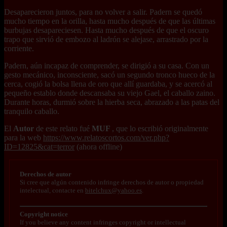
Desaparecieron juntos, para no volver a salir. Padern se quedó
mucho tiempo en la orilla, hasta mucho después de que las últimas
burbujas desapareciesen. Hasta mucho después de que el oscuro
trapo que sirvió de embozo al ladrón se alejase, arrastrado por la
corriente.
Padern, aún incapaz de comprender, se dirigió a su casa. Con un
gesto mecánico, inconsciente, sacó un segundo tronco hueco de la
cerca, cogió la bolsa llena de oro que allí guardaba, y se acercó al
pequeño establo donde descansaba su viejo Gael, el caballo zaino.
Durante horas, durmió sobre la hierba seca, abrazado a las patas del
tranquilo caballo.
El
Autor
de este relato fué
MUF
, que lo escribió originalmente
para la web
https://www.relatoscortos.com/ver.php?
ID=12825&cat=terror
(ahora offline)
Derechos de autor
Si cree que algún contenido infringe derechos de autor o propiedad
intelectual, contacte en
bitelchux@yahoo.es
.
Copyright notice
If you believe any content infringes copyright or intellectual