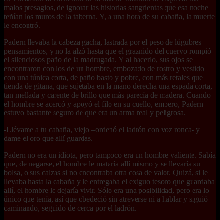
malos presagios, de ignorar las historias sangrientas que esa noche
teñían los muros de la taberna. Y, a una hora de su cabaña, la muerte
le encontró.
Padern llevaba la cabeza gacha, lastrada por el peso de lúgubres
pensamientos, y no la alzó hasta que el graznido del cuervo rompió
el silenciosos paño de la madrugada. Y al hacerlo, sus ojos se
encontraron con los de un hombre, embozado de rostro y vestido
con una túnica corta, de paño basto y pobre, con más retales que
tienda de gitana, que sujetaba en la mano derecha una espada corta,
tan mellada y carente de brillo que más parecía de madera. Cuando
el hombre se acercó y apoyó el filo en su cuello, empero, Padern
estuvo bastante seguro de que era un arma real y peligrosa.
-Llévame a tu cabaña, viejo –ordenó el ladrón con voz ronca- y
dame el oro que allí guardas.
Padern no era un idiota, pero tampoco era un hombre valiente. Sabía
que, de negarse, el hombre le mataría allí mismo y se llevaría su
bolsa, o sus calzas si no encontraba otra cosa de valor. Quizá, si le
llevaba hasta la cabaña y le entregaba el exiguo tesoro que guardaba
allí, el hombre le dejaría vivir. Sólo era una posibilidad, pero era lo
único que tenía, así que obedeció sin atreverse ni a hablar y siguió
caminando, seguido de cerca por el ladrón.