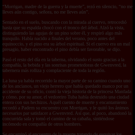
“Morrigan, madre de la guerra y la muerte”, rezó en silencio, “no me
lleves aún contigo, señora, no me lleves aún”.
Sentado en el suelo, buscando con la mirada al cuervo, retrocedió
hasta que su espalda chocó con el tronco del árbol. Alzó la vista,
distinguiendo las agujas de un pino sobre él, y respiró algo más
tranquilo. Había nacido a finales del verano, poco antes del
equinoccio, y el pino era su árbol espiritual. Si el cuervo era un mal
presagio, haber encontrado el pino debía ser favorable, se dijo.
Pasó el resto del día en la taberna, olvidando el susto gracias a la
compañía, la bebida y las sonrisas prometedoras de Gwenvred, la
tabernera más rolliza y complaciente de toda la región.
La luna ya había recorrido la mayor parte de su camino cuando uno
de los ancianos, un viejo herrero que había quedado manco por un
accidente de su oficio, contó la vieja historia de la princesa Manfada
y cómo, por su amor, el vedoreiro Tuba había destruido una ciudad
entera con sus hechizos. Aquél cuento de muerte y encantamiento
recordó a Padern su encuentro con Morrigan, y le quitó los ánimos
necesarios par satisfacer a Gwenvred. Así que, al poco, abandonó la
concurrida sala y tomó el camino de su cabaña, sintiéndose
incómodo en compañía de otros hombres.
Se encaminó al encuentro de la muerte tratando de esquivar los