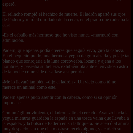
esperó.
El relincho rompió el hechizo de muerte. El ladrón apartó sus ojos
de Padern y miró al otro lado de la cerca, en el prado que rodeaba la
casa.
-Es el caballo más hermoso que he visto nunca –murmuró con
admiración.
Padern, que apenas podía creerse que seguía vivo, giró la cabeza.
En el pequeño prado, una hermosa yegua de gran alzada y pelaje tan
blanco que sonrojaría a la luna corcoveaba, lozana y ajena a los
hombres, y paseaba su belleza, exhibiéndola ante el envidioso astro
de la noche como si le desafiase a superarlo.
-Me lo llevaré también –dijo el ladrón -. Un viejo como tú no
merece un animal como este.
Padern apenas pudo asentir con la cabeza, como si su opinión
importase.
Con un ágil movimiento, el ladrón saltó el cercado. Avanzó hacia la
yegua mientras guardaba la espada en una tosca vaina que llevaba a
la espalda, y la bolsa de Padern en su faltriquera. Se acercó al animal
muy despacio, sin que ella mostrase recelo alguno, y acarició su