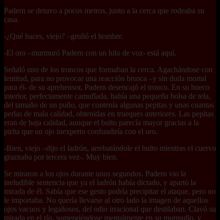
Padern se detuvo a pocos metros, junto a la cerca que rodeaba su
casa.
-¿Qué haces, viejo? –gruñó el hombre.
-El oro –murmuró Padern con un hilo de voz- está aquí.
Señaló uno de los troncos que formaban la cerca. Agachándose con
lentitud, para no provocar una reacción brusca –y sin duda mortal
para él- de su aprehensor, Padern desencajó el tronco. En su hueco
interior, perfectamente camuflada, había una pequeña bolsa de tela,
del tamaño de un puño, que contenía algunas pepitas y unas cuantas
perlas de mala calidad, obtenidas en trueques anteriores. Las pepitas
eran de baja calidad, aunque el bulto parecía mayor gracias a la
pirita que un ojo inexperto confundiría con el oro.
-Bien, viejo –dijo el ladrón, arrebatándole el bulto mientras el cuervo
graznaba por tercera vez-. Muy bien.
Se miraron a los ojos durante unos segundos. Padern vio la
ineludible sentencia que ya el ladrón había dictado, y apartó la
mirada de él. Sabía que ese gesto podría precipitar el ataque, pero no
le importaba. No quería llevarse al otro lado la imagen de aquellos
ojos vacuos y legañosos, del odio irracional que destilaban. Clavó su
mirada en el río, sumergiéndose mentalmente en su murmullo, y