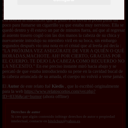
la que fue encerrado fue a causa del mismo tipo que estaba en el
coche, ya que fue él quien informó a las autoridades sobre su
presencia en un puticlub de la ciudad; fue tal el impacto que causó
esa noticia al muchacho que le pidió a su novia si podía parar un
poco para fumarse un cigarrillo ya que estaba muy nervioso. Ella se
quedó dentro y él estuvo un par de minutos fuera, así que al regresar
al asiento trasero cogió con las dos manos la cabeza de su chica y
nuevamente introdujo su miembro viril en su boca, sin embargo
segundos después vio una nota en el cristal que al leerla así decía :
“LA PRÓXIMA VEZ ASEGÚRATE DE VER A QUIÉN O QUÉ
HORADAS,MACHOTE. AH! POR CIERTO, GRACIAS POR
EL CUERPO, TE DEJO LA CABEZA COMO RECUERDO NO
LA NECESITO.” En ese preciso instante miró hacia abajo y se
percató de que estaba introduciendo su pene en la cavidad bucal de
la cabeza arrancada de su amada, el cuerpo no volvió a verse jamás.
El
Autor
de este relato fué
Kiedis
, que lo escribió originalmente
para la web
https://www.relatoscortos.com/ver.php?
ID=8336&cat=humor
(ahora offline)
Derechos de autor
Si cree que algún contenido infringe derechos de autor o propiedad
intelectual, contacte en
bitelchux@yahoo.es
.