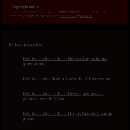
Copyright notice
If you believe any content infringes copyright or intellectual
property rights, please contact
bitelchux@yahoo.es
.
Relaccionados
Relatos cortos eroticos Hetero Jugando nos
quemamos
Relatos cortos ficcion Narrativa Libre era yo
Relatos cortos eroticos Desvirgaciones La
primera vez de Alicia
Relatos cortos eroticos Orgías Beatriz la come
poyas