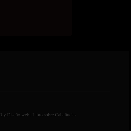
O y Diseño web
|
Libro sobre Cabañuelas