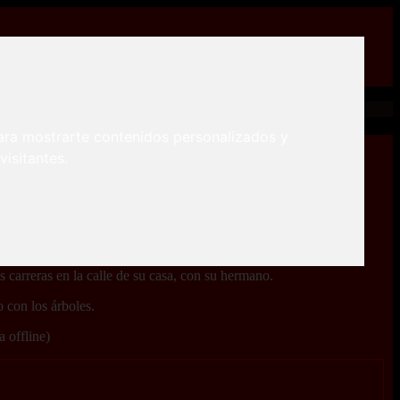
ara mostrarte contenidos personalizados y
isitantes.
cibía las cosas con inmensa calma.
carreras en la calle de su casa, con su hermano.
 con los árboles.
 offline)