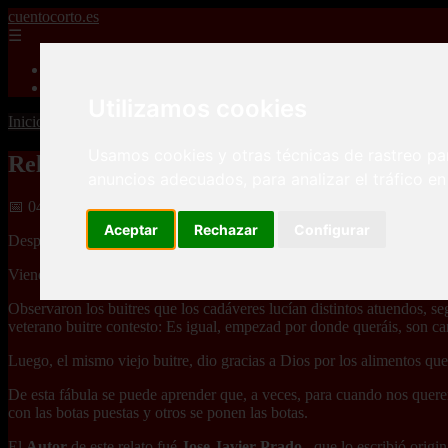
cuentocorto.es
☰
Inicio
ficcion
Utilizamos cookies
Inicio
>
relatoscortos
>
Relatos cortos humor Fabulas Los buitres y lo
Usamos cookies y otras técnicas de rastreo pa
Relatos cortos humor Fabulas Los buitres y
anuncios adecuados, para analizar el tráfico e
📅 04/08/2025
Aceptar
Rechazar
Configurar
Después de una cruenta contienda que enfrentaba a dos bandos, un num
Viendo que ya todos estaban muertos y que no había quedado nadie para
Observaron los buitres que los cadáveres lucían distintos atuendos, se
veterano buitre contesto: Es igual, empezad por donde queráis, son ca
Luego, el mismo viejo buitre, dio gracias a Dios por los alimentos q
De esta fábula se puede aprender que, a veces, para cuando nos que
con las botas puestas y otros se ponen las botas.
El
Autor
de este relato fué
Jose Javier Prado
, que lo escribió orig