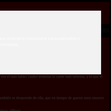
ara mostrarte contenidos personalizados y
isitantes.
aban los cadáveres de los valientes soldados.
que las desavenencias ajenas les habían regalado.
era el más sabio, cuales tendrían la carne más sabrosa, a lo que el
ambién se desprende de ella, que en tiempo de guerra unos mueren
ahora offline)