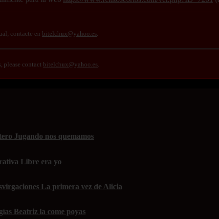
ual, contacte en
bitelchux@yahoo.es
.
s, please contact
bitelchux@yahoo.es
.
Hetero Jugando nos quemamos
rativa Libre era yo
svirgaciones La primera vez de Alicia
gías Beatriz la come poyas