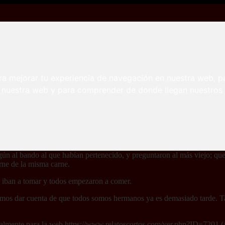
s soldados
ra mejorar tu experiencia de navegación en nuestra web, p
 los soldados
n nuestra web y para comprender de donde llegan nuestros v
eroso grupo de buitres sobrevolaba el campo de batalla, donde se apiñ
 enterrar a los caídos, decidieron bajar a dar buena cuenta del festín 
gún al bando al que habían pertenecido, y preguntaron al más viejo; que 
rne de la misma carne.
ue iban a tomar y todos empezaron a comer.
remos dar cuenta de que todos somos hermanos ya es demasiado tarde. T
inalmente para la web
https://www.relatoscortos.com/ver.php?ID=7201
(