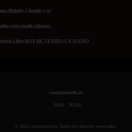
rgías Melody, Claudio y yo
dias esos emails rallantes
 Narrativa Libre HOY HE TENIDO UN SUEÑO
cuentocorto.es
Inicio
ficcion
© 2026 cuentocorto.es. Todos los derechos reservados.